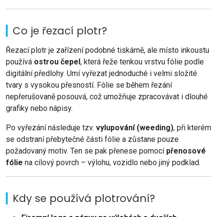
Co je řezací plotr?
Řezací plotr je zařízení podobné tiskárně, ale místo inkoustu
používá
ostrou čepel
, která řeže tenkou vrstvu fólie podle
digitální předlohy. Umí vyřezat jednoduché i velmi složité
tvary s vysokou přesností. Fólie se během řezání
nepřerušovaně posouvá, což umožňuje zpracovávat i dlouhé
grafiky nebo nápisy.
Po vyřezání následuje tzv.
vylupování (weeding)
, při kterém
se odstraní přebytečné části fólie a zůstane pouze
požadovaný motiv. Ten se pak přenese pomocí
přenosové
fólie
na cílový povrch – výlohu, vozidlo nebo jiný podklad.
Kdy se používá plotrování?