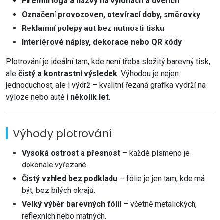
Firemní loga a názvy na výlohách a dveřích
Označení provozoven, otevírací doby, směrovky
Reklamní polepy aut bez nutnosti tisku
Interiérové nápisy, dekorace nebo QR kódy
Plotrování je ideální tam, kde není třeba složitý barevný tisk,
ale
čistý a kontrastní výsledek
. Výhodou je nejen
jednoduchost, ale i výdrž – kvalitní řezaná grafika vydrží na
výloze nebo autě
i několik let
.
Výhody plotrování
Vysoká ostrost a přesnost
– každé písmeno je
dokonale vyřezané.
Čistý vzhled bez podkladu
– fólie je jen tam, kde má
být, bez bílých okrajů.
Velký výběr barevných fólií
– včetně metalických,
reflexních nebo matných.