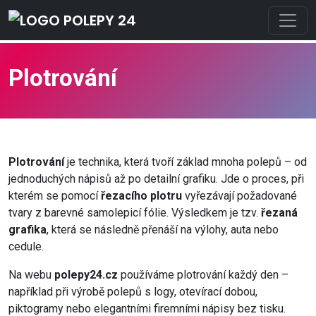
Plotrování
Plotrování
je technika, která tvoří základ mnoha polepů – od
jednoduchých nápisů až po detailní grafiku. Jde o proces, při
kterém se pomocí
řezacího plotru
vyřezávají požadované
tvary z barevné samolepicí fólie. Výsledkem je tzv.
řezaná
grafika
, která se následně přenáší na výlohy, auta nebo
cedule.
Na webu
polepy24.cz
používáme plotrování každý den –
například při výrobě polepů s logy, otevírací dobou,
piktogramy nebo elegantními firemními nápisy bez tisku.