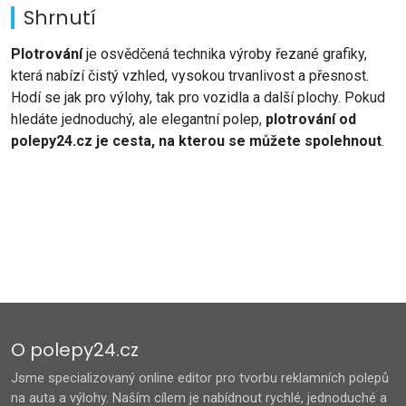
Shrnutí
Plotrování
je osvědčená technika výroby řezané grafiky,
která nabízí čistý vzhled, vysokou trvanlivost a přesnost.
Hodí se jak pro výlohy, tak pro vozidla a další plochy. Pokud
hledáte jednoduchý, ale elegantní polep,
plotrování od
polepy24.cz je cesta, na kterou se můžete spolehnout
.
O polepy24.cz
Jsme specializovaný online editor pro tvorbu reklamních polepů
na auta a výlohy. Naším cílem je nabídnout rychlé, jednoduché a