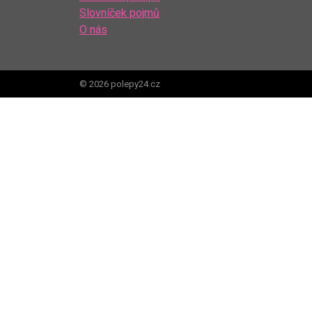
Slovníček pojmů
O nás
© 2026 polepy24.cz