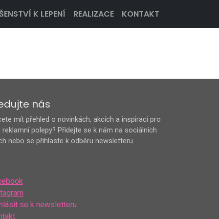
ŠENSTVÍ K LEPENÍ
REALIZACE
KONTAKT
edujte nás
ete mít přehled o novinkách, akcích a inspiraci pro
 reklamní polepy? Přidejte se k nám na sociálních
ích nebo se přihlaste k odběru newsletteru.
cebook
stagram
hlásit se k newsletteru
ntakt