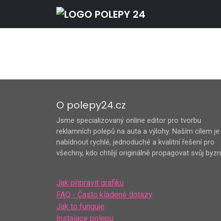
O polepy24.cz
Jsme specializovaný online editor pro tvorbu
reklamních polepů na auta a výlohy. Naším cílem je
nabídnout rychlé, jednoduché a kvalitní řešení pro
všechny, kdo chtějí originálně propagovat svůj byzn
Jak připravit grafiku
FAQ - Často kladené dotazy
Jak to funguje
Instalace polepu