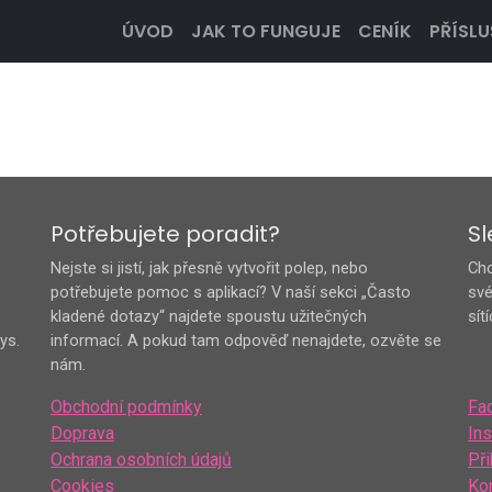
ÚVOD
JAK TO FUNGUJE
CENÍK
PŘÍSLU
Potřebujete poradit?
Sl
Nejste si jistí, jak přesně vytvořit polep, nebo
Chc
potřebujete pomoc s aplikací? V naší sekci „Často
své
kladené dotazy“ najdete spoustu užitečných
sít
ys.
informací. A pokud tam odpověď nenajdete, ozvěte se
nám.
Obchodní podmínky
Fa
Doprava
In
Ochrana osobních údajů
Při
Cookies
Ko